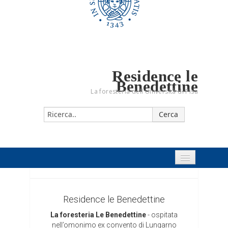
Residence le
Benedettine
La foresteria dell'Università di Pisa
Home
Il Residence
Residence le Benedettine
La foresteria Le Benedettine
- ospitata
Prezzi e Camere
nell’omonimo ex convento di Lungarno