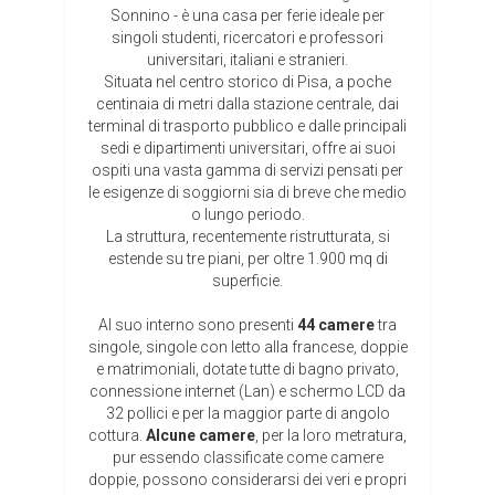
Sonnino - è una casa per ferie ideale per
Eventi e Appuntamenti
singoli studenti, ricercatori e professori
universitari, italiani e stranieri.
Photo Gallery
Situata nel centro storico di Pisa, a poche
centinaia di metri dalla stazione centrale, dai
Contatti
terminal di trasporto pubblico e dalle principali
sedi e dipartimenti universitari, offre ai suoi
| ITA
ospiti una vasta gamma di servizi pensati per
le esigenze di soggiorni sia di breve che medio
o lungo periodo.
La struttura, recentemente ristrutturata, si
estende su tre piani, per oltre 1.900 mq di
superficie.
Al suo interno sono presenti
44 camere
tra
singole, singole con letto alla francese, doppie
e matrimoniali, dotate tutte di bagno privato,
connessione internet (Lan) e schermo LCD da
32 pollici e per la maggior parte di angolo
cottura.
Alcune camere
, per la loro metratura,
pur essendo classificate come camere
doppie, possono considerarsi dei veri e propri